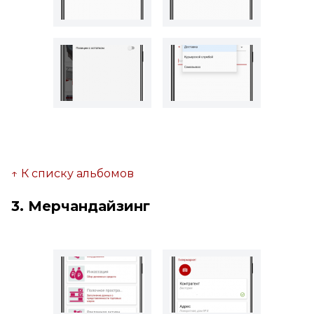
↑ К списку альбомов
3. Мерчандайзинг