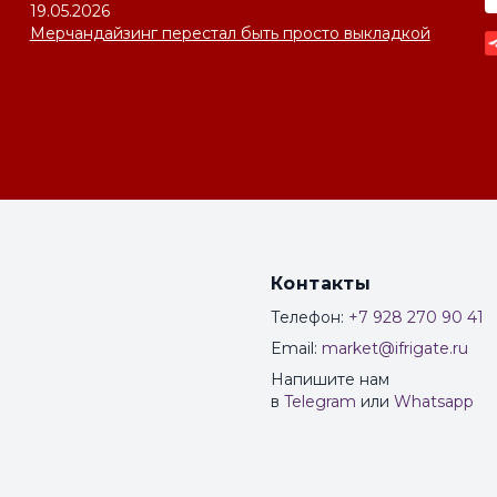
19.05.2026
Мерчандайзинг перестал быть просто выкладкой
Контакты
Телефон:
+7 928 270 90 41
Email:
market@ifrigate.ru
Напишите нам
в
Telegram
или
Whatsapp