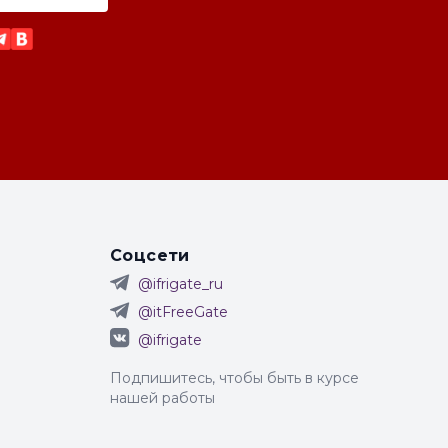
Соцсети
@ifrigate_ru
@itFreeGate
@ifrigate
Подпишитесь, чтобы быть в курсе
нашей работы