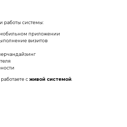
и работы системы:
 в мобильном приложении
выполнение визитов
 мерчандайзинг
ителя
вности
 работаете с
живой системой
.