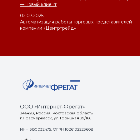
— новый клиент
02.07.2025
Автоматизация работы торговых представителей
компании «Центртрейд»
ООО «Интернет-Фрегат»
346428, Россия, Ростовская область,
г.Новочеркасск, ул.Троицкая 39/166
ИНН 6150032475, ОГРН 1026102223608