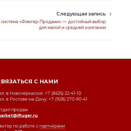
Следующая запись
 система «Флюгер-Продажи» — достойный выбор
для малой и средней компании
СВЯЗАТЬСЯ С НАМИ
ел. в Новочеркасске: +7 (8635) 22-41-10
ел. в Ростове-на-Дону: +7 (928) 270-90-41
тдел продаж
arket@ifluger.ru
ектор по работе с
партнёрами