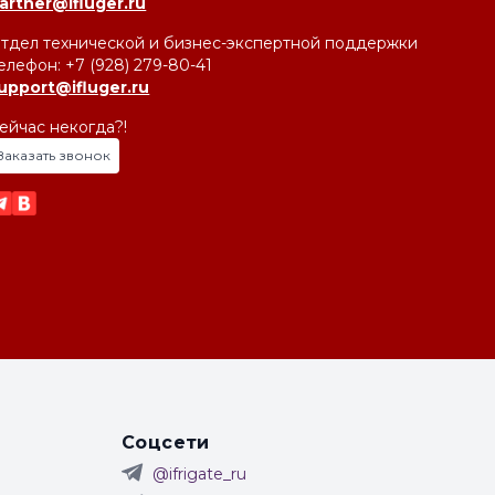
artner@ifluger.ru
тдел технической и бизнес-экспертной поддержки
елефон: +7 (928) 279-80-41
upport@ifluger.ru
ейчас некогда?!
Заказать звонок
Соцсети
@ifrigate_ru