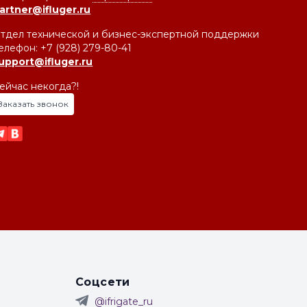
artner@ifluger.ru
тдел технической и бизнес-экспертной поддержки
елефон: +7 (928) 279-80-41
upport@ifluger.ru
ейчас некогда?!
Заказать звонок
Соцсети
@ifrigate_ru