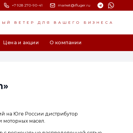
+7 928 270-90-41
market@ifluger.ru
НЫЙ ВЕТЕР ДЛЯ ВАШЕГО БИЗНЕСА
Цена и акции
О компании
n»
ий на Юге России дистрибутор
и моторных масел.
р с регионально распределенной сетью