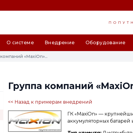
ПОПУТ
О системе
Внедрение
Оборудование
компаний «MaxiOn»...
Группа компаний «MaxiO
<< Назад к примерам внедрений
ГК «MaxiOn» — крупнейш
аккумуляторных батарей 
Тип клиента:
Дистрибуто