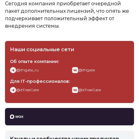
Сегодня компания приобретает очередной
пакет дополнительных лицензий, что опять же
подчеркивает положительный эффект от
внедрения системы.
Наши социальные сети
Об опыте компании:
@ifrigate_ru
@ifrigate
Для IT-профессионалов:
@itFreeGate
@itFreeGate
Интернет-Фрегат в MAX
Каналы и сообщества наших продуктов