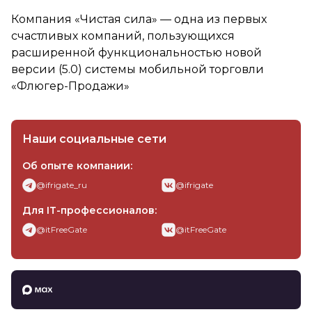
Компания «Чистая сила» — одна из первых
счастливых компаний, пользующихся
расширенной функциональностью новой
версии (5.0) системы мобильной торговли
«Флюгер-Продажи»
Наши социальные сети
Об опыте компании:
@ifrigate_ru
@ifrigate
Для IT-профессионалов:
@itFreeGate
@itFreeGate
Интернет-Фрегат в MAX