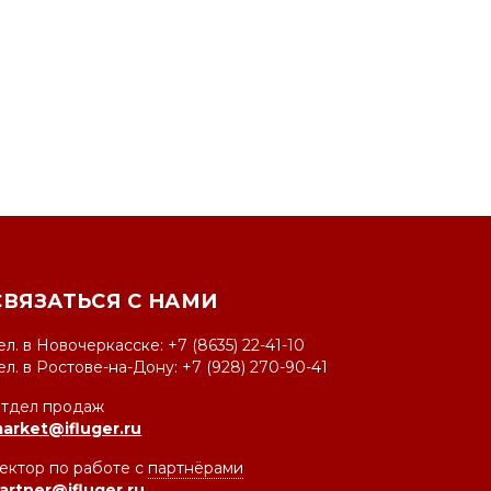
СВЯЗАТЬСЯ С НАМИ
ел. в Новочеркасске: +7 (8635) 22-41-10
ел. в Ростове-на-Дону: +7 (928) 270-90-41
тдел продаж
arket@ifluger.ru
ектор по работе с
партнёрами
artner@ifluger.ru