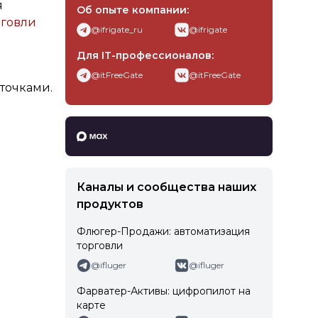
я
Об опыте компании:
рговли
@ifrigate_ru
@ifrigate
Для IT-профессионалов:
@itFreeGate
@itFreeGate
точками.
Интернет-Фрегат в MAX
Каналы и сообщества наших
продуктов
Флюгер-Продажи: автоматизация
торговли
@ifluger
@ifluger
Фарватер-Активы: цифропилот на
карте