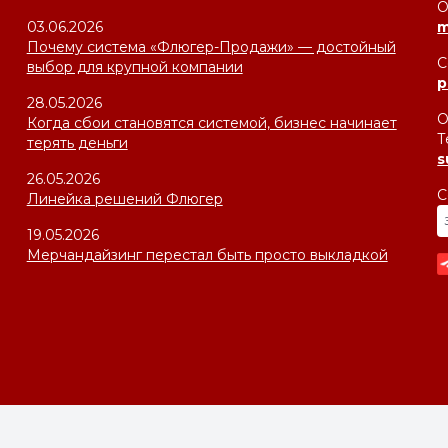
О
03.06.2026
m
Почему система «Флюгер-Продажи» — достойный
С
выбор для крупной компании
p
28.05.2026
О
Когда сбои становятся системой, бизнес начинает
Т
терять деньги
s
26.05.2026
С
Линейка решений Флюгер
19.05.2026
Мерчандайзинг перестал быть просто выкладкой