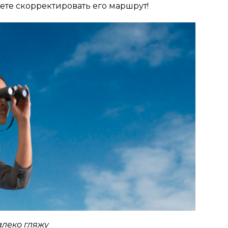
жете скорректировать его маршрут!
алеко гляжу