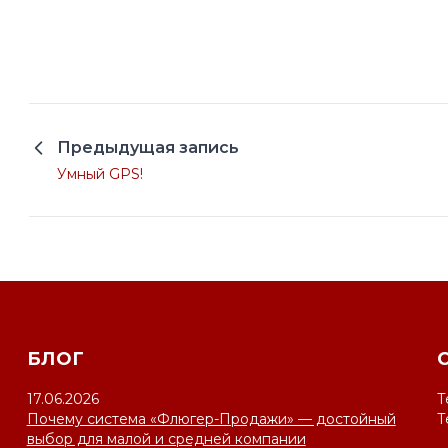
Предыдущая запись
Умный GPS!
БЛОГ
17.06.2026
Т
Почему система «Флюгер-Продажи» — достойный
Т
выбор для малой и средней компании