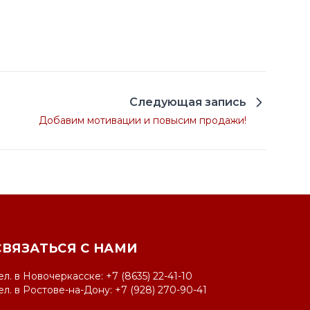
Следующая запись
Добавим мотивации и повысим продажи!
СВЯЗАТЬСЯ С НАМИ
ел. в Новочеркасске: +7 (8635) 22-41-10
ел. в Ростове-на-Дону: +7 (928) 270-90-41